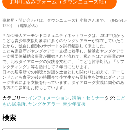
お申し込みフォーム（タウンニュース社）
事務局・問い合わせは、タウンニュース社小柳さんまで。（045-913-
1220） （編集済み）
＊NPO法人アーモンドコミュニティネットワークは、2013年頃から
こども青少年支援対象者に多くのヤングケアラーが存在していたこ
とから、独自に個別のサポートを試行錯誤して来ました。
こども家庭庁がヤングケアラー支援に着手し、横浜市ヤングケアラ
ー支援団体補助金事業が開始された流れで、私たちはこの事業の中
で、北欧ダイアローグの実践を支柱に、「こども哲学対話」「リフ
レクティング」等を活用して３年目になります。
日々の居場所での傾聴と対話を土台とした関わりに加えて、アーモ
ンドこども食堂の後の時間帯で小学生から高校生を対象にダイアロ
ーグ実践による支援を行っています。ダイアローグ実践に関心のあ
る方のご参加をお待ちしています。
カテゴリー:
インフォメーション
,
講演・セミナー
タグ:
こど
もの居場所
,
ヤングケアラー
,
青少年支援
検索