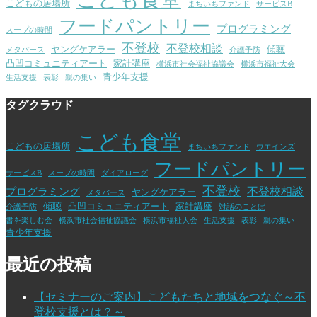
こどもの居場所
まちいちファンド
サービスB
フードパントリー
プログラミング
スープの時間
不登校
不登校相談
ヤングケアラー
傾聴
メタバース
介護予防
凸凹コミュニティアート
家計講座
横浜市社会福祉協議会
横浜市福祉大会
青少年支援
生活支援
表彰
親の集い
タグクラウド
こども食堂
こどもの居場所
まちいちファンド
ウエインズ
フードパントリー
サービスB
スープの時間
ダイアローグ
不登校
不登校相談
プログラミング
ヤングケアラー
メタバース
傾聴
凸凹コミュニティアート
家計講座
介護予防
対話のことば
書を楽しむ会
横浜市社会福祉協議会
横浜市福祉大会
生活支援
表彰
親の集い
青少年支援
最近の投稿
【セミナーのご案内】こどもたちと地域をつなぐ～不
登校支援とは？～