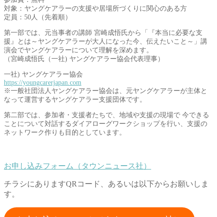
対象：ヤングケアラーの支援や居場所づくりに関心のある方
定員：50人（先着順）
第一部では、元当事者の講師 宮崎成悟氏から「『本当に必要な支
援』とは～ヤングケアラーが大人になった今、伝えたいこと～」講
演会でヤングケアラーについて理解を深めます。
（宮崎成悟氏（一社) ヤングケアラー協会代表理事）
一社) ヤングケアラー協会
https://youngcarerjapan.com
※一般社団法人ヤングケアラー協会は、元ヤングケアラーが主体と
なって運営するヤングケアラー支援団体です。
第二部では、参加者・支援者たちで、地域や支援の現場で 今できる
ことについて対話するダイアローグワークショップを行い、支援の
ネットワーク作りも目的としています。
お申し込みフォーム（タウンニュース社）
チラシにありますQRコード、あるいは以下からお願いしま
す。