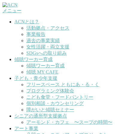
コ
メニュー
ン
テ
ACNとは？
ン
活動拠点・アクセス
ツ
事業報告
へ
過去の事業実績
ス
女性活躍・両立支援
キ
SDGsへの取り組み
ッ
傾聴ワーカー育成
プ
傾聴ワーカー育成
傾聴 MY CAFE
子ども・青少年支援
フリースペース ともにあ・る・く
プログラミング体験会
こども食堂・フードパントリー
個別相談・カウンセリング
障がいと傾聴セミナー
シニアの通所型支援拠点
アーモンド・カフェ 〜スープの時間〜
アート事業