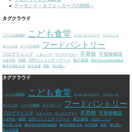
アーモンド・カフェ～スープの時間～
タグクラウド
こども食堂
こどもの居場所
まちいちファンド
ウエインズ
フードパントリー
サービスB
スープの時間
不登校
不登校相談
プログラミング
メタバース
ヤングケアラー
傾聴
凸凹コミュニティアート
家計講座
介護予防
横浜市社会福祉協議会
横浜市福祉大会
生活支援
表彰
親の集い
タグクラウド
こども食堂
こどもの居場所
まちいちファンド
ウエインズ
フードパントリー
サービスB
スープの時間
ダイアローグ
不登校
不登校相談
プログラミング
メタバース
ヤングケアラー
傾聴
凸凹コミュニティアート
家計講座
介護予防
対話のことば
書を楽しむ会
横浜市社会福祉協議会
横浜市福祉大会
生活支援
表彰
親の集い
青少年支援