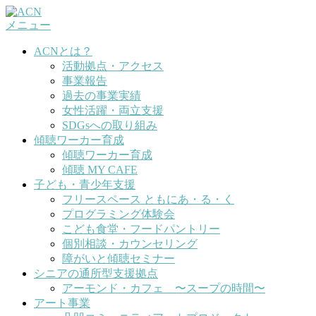
コ
メニュー
ン
テ
ACNとは？
ン
活動拠点・アクセス
ツ
事業報告
へ
過去の事業実績
ス
女性活躍・両立支援
キ
SDGsへの取り組み
ッ
傾聴ワーカー育成
プ
傾聴ワーカー育成
傾聴 MY CAFE
子ども・青少年支援
フリースペース ともにあ・る・く
プログラミング体験会
こども食堂・フードパントリー
個別相談・カウンセリング
障がいと傾聴セミナー
シニアの通所型支援拠点
アーモンド・カフェ 〜スープの時間〜
アート事業