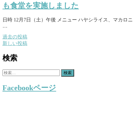
も食堂を実施しました
日時 12月7日（土）午後 メニュー ハヤシライス、マカロニ
…
過去の投稿
投
新しい投稿
稿
検索
ナ
ビ
検
ゲ
索:
Facebookページ
ー
シ
ョ
ン