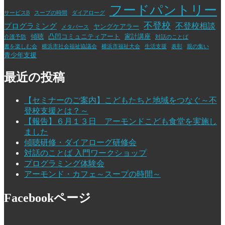
フードパントリー
サービスB
スープの時間
ダイアローグ
不登校
不登校相談
プログラミング
ヤングケアラー
メタバース
傾聴
凸凹コミュニティアート
家計講座
介護予防
対話のことば
書を楽しむ会
横浜市社会福祉協議会
横浜市福祉大会
生活支援
表彰
親の集い
青少年支援
最近の投稿
【セミナーのご案内】こどもたちと地域をつなぐ～不
登校支援とは？～
【報告】６月１３日 アーモンドこども食堂を実施し
ました
傾聴研修・ダイアローグ研修会
対話のことば 入門ワークショップ
プログラミング体験会
アーモンド・カフェ～スープの時間～
Facebookページ