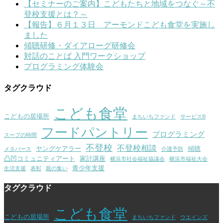
【セミナーのご案内】こどもたちと地域をつなぐ～不
登校支援とは？～
【報告】６月１３日 アーモンドこども食堂を実施し
ました
傾聴研修・ダイアローグ研修会
対話のことば 入門ワークショップ
プログラミング体験会
タグクラウド
こども食堂
こどもの居場所
まちいちファンド
サービスB
フードパントリー
プログラミング
スープの時間
不登校
不登校相談
ヤングケアラー
傾聴
メタバース
介護予防
凸凹コミュニティアート
家計講座
横浜市社会福祉協議会
横浜市福祉大会
青少年支援
生活支援
表彰
親の集い
タグクラウド
こども食堂
こどもの居場所
まちいちファンド
ウエインズ