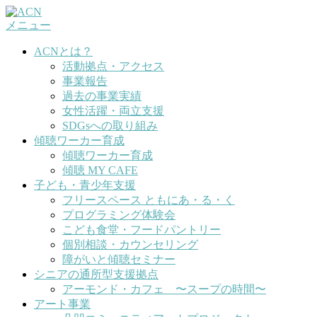
コ
メニュー
ン
テ
ACNとは？
ン
活動拠点・アクセス
ツ
事業報告
へ
過去の事業実績
ス
女性活躍・両立支援
キ
SDGsへの取り組み
ッ
傾聴ワーカー育成
プ
傾聴ワーカー育成
傾聴 MY CAFE
子ども・青少年支援
フリースペース ともにあ・る・く
プログラミング体験会
こども食堂・フードパントリー
個別相談・カウンセリング
障がいと傾聴セミナー
シニアの通所型支援拠点
アーモンド・カフェ 〜スープの時間〜
アート事業