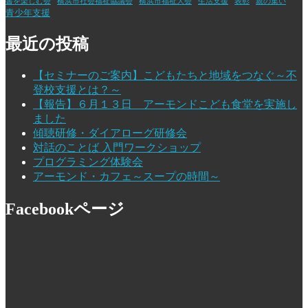
書を楽しむ会
横浜市社会福祉協議会
横浜市福祉大会
生活支援
表彰
親の集い
青少年支援
最近の投稿
【セミナーのご案内】こどもたちと地域をつなぐ～不
登校支援とは？～
【報告】６月１３日 アーモンドこども食堂を実施し
ました
傾聴研修・ダイアローグ研修会
対話のことば 入門ワークショップ
プログラミング体験会
アーモンド・カフェ～スープの時間～
Facebookページ