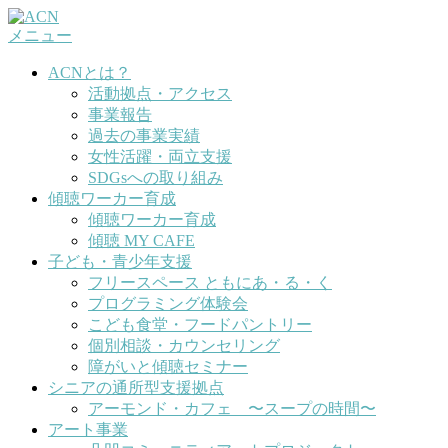
コ
メニュー
ン
テ
ACNとは？
ン
活動拠点・アクセス
ツ
事業報告
へ
過去の事業実績
ス
女性活躍・両立支援
キ
SDGsへの取り組み
ッ
傾聴ワーカー育成
プ
傾聴ワーカー育成
傾聴 MY CAFE
子ども・青少年支援
フリースペース ともにあ・る・く
プログラミング体験会
こども食堂・フードパントリー
個別相談・カウンセリング
障がいと傾聴セミナー
シニアの通所型支援拠点
アーモンド・カフェ 〜スープの時間〜
アート事業