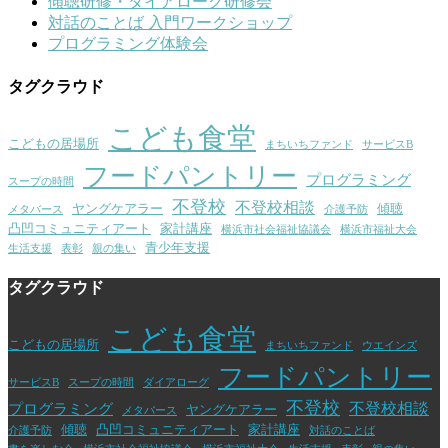
傾聴研修・ダイアローグ研修会
対話のことば 入門ワークショップ
プログラミング体験会
タグクラウド
こども食堂
こどもの居場所
まちいちファンド
サービスB
フードパントリー
プログラミング
スープの時間
不登校
不登校相談
ヤングケアラー
傾聴
メタバース
介護予防
凸凹コミュニティアート
家計講座
横浜市社会福祉協議会
横浜市福祉大会
青少年支援
生活支援
表彰
親の集い
タグクラウド
こども食堂
こどもの居場所
まちいちファンド
ウエインズ
フードパントリー
サービスB
スープの時間
ダイアローグ
不登校
不登校相談
プログラミング
ヤングケアラー
メタバース
傾聴
凸凹コミュニティアート
家計講座
介護予防
対話のことば