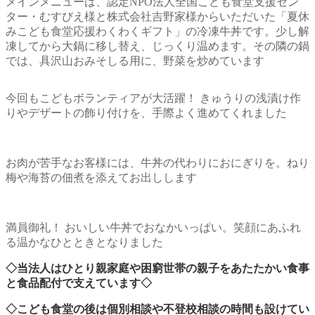
メインメニューは、認定NPO法人全国こども食堂支援セン
ター・むすびえ様と株式会社吉野家様からいただいた「夏休
みこども食堂応援わくわくギフト」の冷凍牛丼です。少し解
凍してから大鍋に移し替え、じっくり温めます。その隣の鍋
では、具沢山おみそしる用に、野菜を炒めています
今回もこどもボランティアが大活躍！ きゅうりの浅漬け作
りやデザートの飾り付けを、手際よく進めてくれました
お肉が苦手なお客様には、牛丼の代わりにおにぎりを。ねり
梅や海苔の佃煮を添えてお出しします
満員御礼！ おいしい牛丼でおなかいっぱい。笑顔にあふれ
る温かなひとときとなりました
◇当法人はひとり親家庭や困窮世帯の親子をあたたかい食事
と食品配付で支えています◇
◇こども食堂の後は個別相談や不登校相談の時間も設けてい