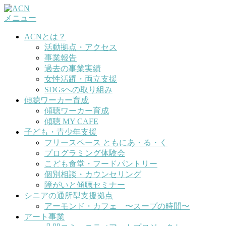
コ
メニュー
ン
テ
ACNとは？
ン
活動拠点・アクセス
ツ
事業報告
へ
過去の事業実績
ス
女性活躍・両立支援
キ
SDGsへの取り組み
ッ
傾聴ワーカー育成
プ
傾聴ワーカー育成
傾聴 MY CAFE
子ども・青少年支援
フリースペース ともにあ・る・く
プログラミング体験会
こども食堂・フードパントリー
個別相談・カウンセリング
障がいと傾聴セミナー
シニアの通所型支援拠点
アーモンド・カフェ 〜スープの時間〜
アート事業