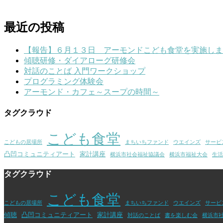
最近の投稿
【報告】６月１３日 アーモンドこども食堂を実施しま
傾聴研修・ダイアローグ研修会
対話のことば 入門ワークショップ
プログラミング体験会
アーモンド・カフェ～スープの時間～
タグクラウド
こども食堂
こどもの居場所
まちいちファンド
ウエインズ
サービ
凸凹コミュニティアート
家計講座
横浜市社会福祉協議会
横浜市福祉大会
生活
タグクラウド
こども食堂
こどもの居場所
まちいちファンド
ウエインズ
サービ
傾聴
凸凹コミュニティアート
家計講座
対話のことば
書を楽しむ会
横浜市