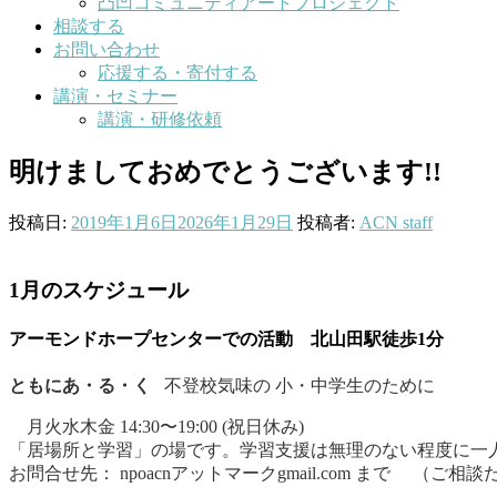
凸凹コミュニティアートプロジェクト
相談する
お問い合わせ
応援する・寄付する
講演・セミナー
講演・研修依頼
明けましておめでとうございます!!
投稿日:
2019年1月6日
2026年1月29日
投稿者:
ACN staff
1月のスケジュール
アーモンドホープセンターでの活動
北山田駅徒歩1分
ともにあ・る・く
不登校気味の 小・中学生のために
月火水木金 14:30〜19:00 (祝日休み)
「居場所と学習」の場です。学習支援は無理のない程度に一人
お問合せ先： npoacnアットマークgmail.com まで （ご