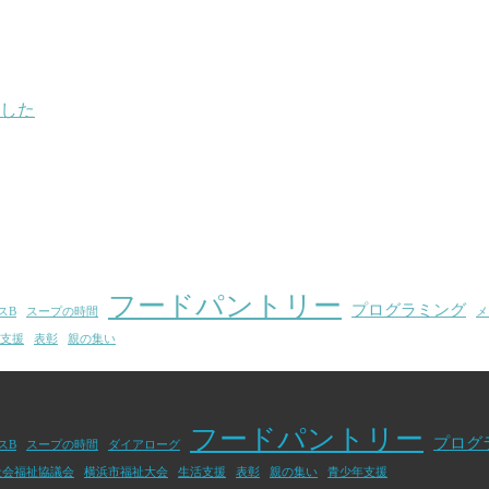
した
フードパントリー
プログラミング
スB
スープの時間
メ
支援
表彰
親の集い
フードパントリー
プログ
スB
スープの時間
ダイアローグ
社会福祉協議会
横浜市福祉大会
生活支援
表彰
親の集い
青少年支援