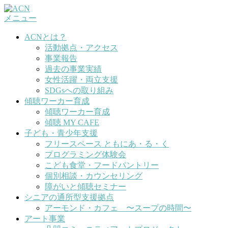
コ
メニュー
ン
テ
ACNとは？
ン
活動拠点・アクセス
ツ
事業報告
へ
過去の事業実績
ス
女性活躍・両立支援
キ
SDGsへの取り組み
ッ
傾聴ワーカー育成
プ
傾聴ワーカー育成
傾聴 MY CAFE
子ども・青少年支援
フリースペース ともにあ・る・く
プログラミング体験会
こども食堂・フードパントリー
個別相談・カウンセリング
障がいと傾聴セミナー
シニアの通所型支援拠点
アーモンド・カフェ 〜スープの時間〜
アート事業