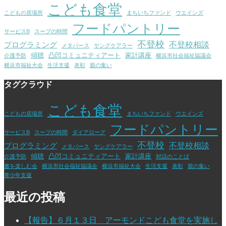
こども食堂
こどもの居場所
まちいちファンド
ウエインズ
フードパントリー
サービスB
スープの時間
不登校
不登校相談
プログラミング
メタバース
ヤングケアラー
傾聴
凸凹コミュニティアート
家計講座
介護予防
横浜市社会福祉協議会
横浜市福祉大会
生活支援
表彰
親の集い
タグクラウド
こども食堂
こどもの居場所
まちいちファンド
ウエインズ
フードパントリー
サービスB
スープの時間
ダイアローグ
不登校
不登校相談
プログラミング
メタバース
ヤングケアラー
傾聴
凸凹コミュニティアート
家計講座
介護予防
対話のことば
書を楽しむ会
横浜市社会福祉協議会
横浜市福祉大会
生活支援
表彰
親の集い
青少年支援
最近の投稿
【報告】６月１３日 アーモンドこども食堂を実施し