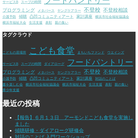
フードパントリー
サービスB
スープの時間
不登校
不登校相談
プログラミング
メタバース
ヤングケアラー
傾聴
凸凹コミュニティアート
家計講座
介護予防
横浜市社会福祉協議会
横浜市福祉大会
生活支援
表彰
親の集い
タグクラウド
こども食堂
こどもの居場所
まちいちファンド
ウエインズ
フードパントリー
サービスB
スープの時間
ダイアローグ
不登校
不登校相談
プログラミング
メタバース
ヤングケアラー
傾聴
凸凹コミュニティアート
家計講座
介護予防
対話のことば
書を楽しむ会
横浜市社会福祉協議会
横浜市福祉大会
生活支援
表彰
親の集い
青少年支援
最近の投稿
【報告】６月１３日 アーモンドこども食堂を実施し
ました
傾聴研修・ダイアローグ研修会
対話のことば 入門ワークショップ