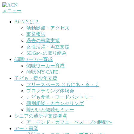
コ
メニュー
ン
テ
ACNとは？
ン
活動拠点・アクセス
ツ
事業報告
へ
過去の事業実績
ス
女性活躍・両立支援
キ
SDGsへの取り組み
ッ
傾聴ワーカー育成
プ
傾聴ワーカー育成
傾聴 MY CAFE
子ども・青少年支援
フリースペース ともにあ・る・く
プログラミング体験会
こども食堂・フードパントリー
個別相談・カウンセリング
障がいと傾聴セミナー
シニアの通所型支援拠点
アーモンド・カフェ 〜スープの時間〜
アート事業