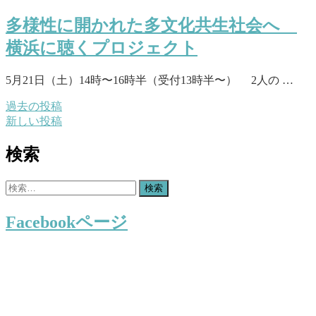
多様性に開かれた多文化共生社会へ
横浜に聴くプロジェクト
5月21日（土）14時〜16時半（受付13時半〜） 2人の …
過去の投稿
投
新しい投稿
稿
検索
ナ
ビ
検
ゲ
索:
Facebookページ
ー
シ
ョ
ン