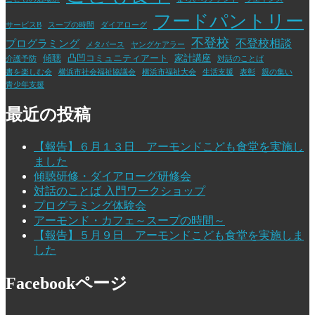
フードパントリー
サービスB
スープの時間
ダイアローグ
不登校
不登校相談
プログラミング
メタバース
ヤングケアラー
傾聴
凸凹コミュニティアート
家計講座
介護予防
対話のことば
書を楽しむ会
横浜市社会福祉協議会
横浜市福祉大会
生活支援
表彰
親の集い
青少年支援
最近の投稿
【報告】６月１３日 アーモンドこども食堂を実施し
ました
傾聴研修・ダイアローグ研修会
対話のことば 入門ワークショップ
プログラミング体験会
アーモンド・カフェ～スープの時間～
【報告】５月９日 アーモンドこども食堂を実施しま
した
Facebookページ