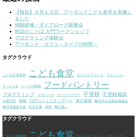
【報告】６月１３日 アーモンドこども食堂を実施し
ました
傾聴研修・ダイアローグ研修会
対話のことば 入門ワークショップ
プログラミング体験会
アーモンド・カフェ～スープの時間～
タグクラウド
こども食堂
こどもの居場所
まちいちファンド
ウエインズ
フードパントリー
サービスB
スープの時間
不登校
不登校相談
プログラミング
メタバース
ヤングケアラー
傾聴
凸凹コミュニティアート
家計講座
介護予防
横浜市社会福祉協議会
横浜市福祉大会
生活支援
表彰
親の集い
タグクラウド
こども食堂
こどもの居場所
まちいちファンド
ウエインズ