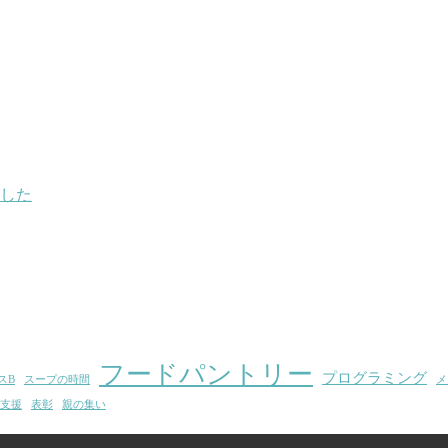
した
フードパントリー
プログラミング
スB
スープの時間
メ
支援
表彰
親の集い