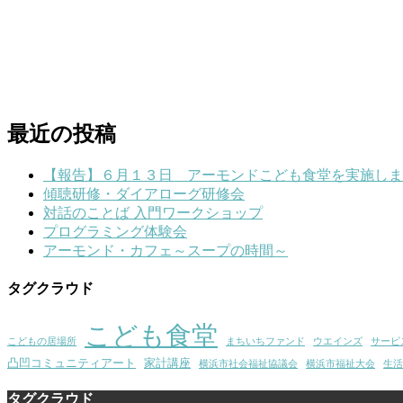
最近の投稿
【報告】６月１３日 アーモンドこども食堂を実施しま
傾聴研修・ダイアローグ研修会
対話のことば 入門ワークショップ
プログラミング体験会
アーモンド・カフェ～スープの時間～
タグクラウド
こども食堂
こどもの居場所
まちいちファンド
ウエインズ
サービ
凸凹コミュニティアート
家計講座
横浜市社会福祉協議会
横浜市福祉大会
生活
タグクラウド