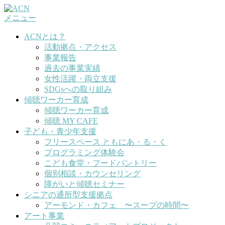
コ
メニュー
ン
テ
ACNとは？
ン
活動拠点・アクセス
ツ
事業報告
へ
過去の事業実績
ス
女性活躍・両立支援
キ
SDGsへの取り組み
ッ
傾聴ワーカー育成
プ
傾聴ワーカー育成
傾聴 MY CAFE
子ども・青少年支援
フリースペース ともにあ・る・く
プログラミング体験会
こども食堂・フードパントリー
個別相談・カウンセリング
障がいと傾聴セミナー
シニアの通所型支援拠点
アーモンド・カフェ 〜スープの時間〜
アート事業