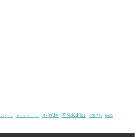
不登校
不登校相談
傾聴
タバース
ヤングケアラー
介護予防