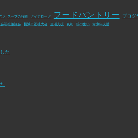
フードパントリー
プログ
スB
スープの時間
ダイアローグ
社会福祉協議会
横浜市福祉大会
生活支援
表彰
親の集い
青少年支援
した
た