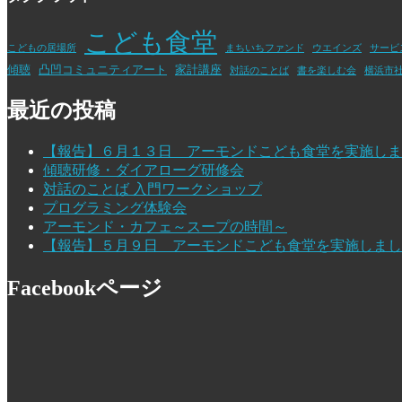
こども食堂
こどもの居場所
まちいちファンド
ウエインズ
サービ
傾聴
凸凹コミュニティアート
家計講座
対話のことば
書を楽しむ会
横浜市
最近の投稿
【報告】６月１３日 アーモンドこども食堂を実施しま
傾聴研修・ダイアローグ研修会
対話のことば 入門ワークショップ
プログラミング体験会
アーモンド・カフェ～スープの時間～
【報告】５月９日 アーモンドこども食堂を実施しまし
Facebookページ