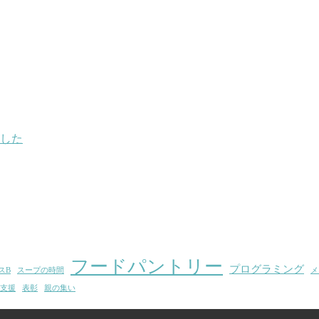
した
フードパントリー
プログラミング
スB
スープの時間
メ
支援
表彰
親の集い