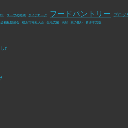
フードパントリー
プログ
スB
スープの時間
ダイアローグ
社会福祉協議会
横浜市福祉大会
生活支援
表彰
親の集い
青少年支援
した
た