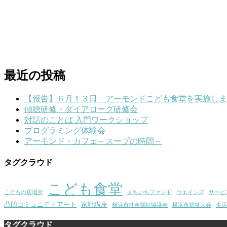
最近の投稿
【報告】６月１３日 アーモンドこども食堂を実施しま
傾聴研修・ダイアローグ研修会
対話のことば 入門ワークショップ
プログラミング体験会
アーモンド・カフェ～スープの時間～
タグクラウド
こども食堂
こどもの居場所
まちいちファンド
ウエインズ
サービ
凸凹コミュニティアート
家計講座
横浜市社会福祉協議会
横浜市福祉大会
生活
タグクラウド