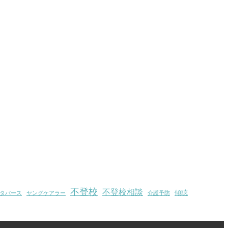
不登校
不登校相談
傾聴
タバース
ヤングケアラー
介護予防