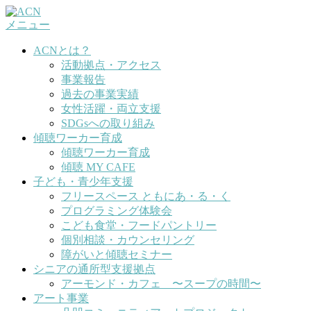
コ
メニュー
ン
テ
ACNとは？
ン
活動拠点・アクセス
ツ
事業報告
へ
過去の事業実績
ス
女性活躍・両立支援
キ
SDGsへの取り組み
ッ
傾聴ワーカー育成
プ
傾聴ワーカー育成
傾聴 MY CAFE
子ども・青少年支援
フリースペース ともにあ・る・く
プログラミング体験会
こども食堂・フードパントリー
個別相談・カウンセリング
障がいと傾聴セミナー
シニアの通所型支援拠点
アーモンド・カフェ 〜スープの時間〜
アート事業