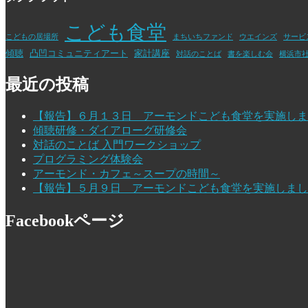
こども食堂
こどもの居場所
まちいちファンド
ウエインズ
サービ
傾聴
凸凹コミュニティアート
家計講座
対話のことば
書を楽しむ会
横浜市
最近の投稿
【報告】６月１３日 アーモンドこども食堂を実施しま
傾聴研修・ダイアローグ研修会
対話のことば 入門ワークショップ
プログラミング体験会
アーモンド・カフェ～スープの時間～
【報告】５月９日 アーモンドこども食堂を実施しまし
Facebookページ